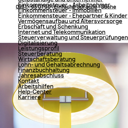
Einkommensteuer - Arbeitnehmer
0231 - 95 01 90
|
Einfache Sprache
|
Suche
Einkommensteuer - Immobilien
Einkommensteuer - Ehepartner & Kinder
Vermögensaufbau und Altersvorsorge
Erbschaft und Schenkung
Internet und Telekommunikation
Steuerverwaltung und Steuerprüfungen
Digitalisierung
Leistungsprofil
Steuerberatung
Wirtschaftsberatung
Lohn- und Gehaltsabrechnung
Finanzbuchhaltung
Jahresabschluss
Kontakt
Arbeitshilfen
Help-Center
Karriere